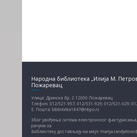
Народна библиотека „Илија М. Петро
Пожаревац
Улица: Дринска бр. 2 12000 Пожаревац
Тлефон: 012/521-957; 012/531-929; 012/521-029; 0
Е. Пошта: biblioteka1847@nbpo.rs
Због увођења ситема електронског фактурисања,
рачуни за
Библиотеку достављају на мејл: marija.randjelovic