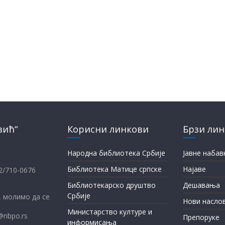
вић“
Корисни линкови
Брзи ли
Народна библиотека Србије
Јавне набав
Библиотека Матице српске
Најаве
12/710-0676
Библиотекарско друштво
Дешавања
Србије
 молимо да се
Нови насло
Министарство културе и
@nbpo.rs
Препоруке
информисања