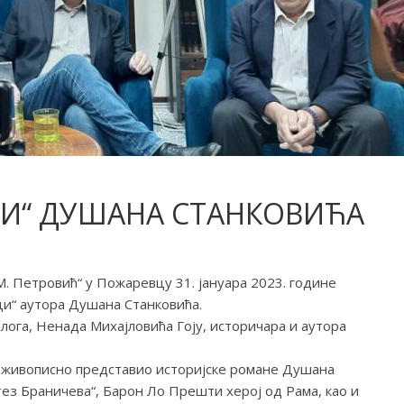
ЦИ“ ДУШАНА СТАНКОВИЋА
. Петровић“ у Пожаревцу 31. јануара 2023. године
ци“ аутора Душана Станковића.
лога, Ненада Михајловића Гоју, историчара и аутора
и живописно представио историјске романе Душана
тез Браничева“, Барон Ло Прешти херој од Рама, као и