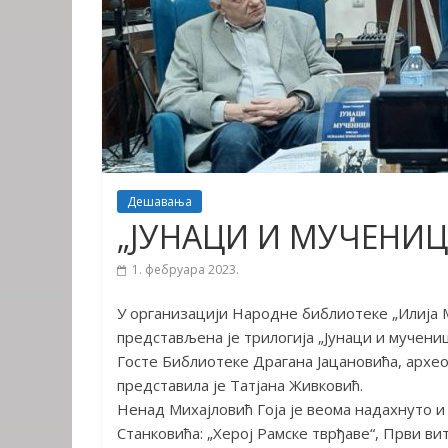
Дешавања
„ЈУНАЦИ И МУЧЕНИ
1. фебруара 2023.
У организацији Народне библиотеке „Илија М
представљена је трилогија „Јунаци и мучени
Госте Библиотеке Драгана Јацановића, архео
представила је Татјана Живковић.
Ненад Михајловић Гоја је веома надахнуто 
Станковића: „Херој Рамске тврђаве“, Први ви