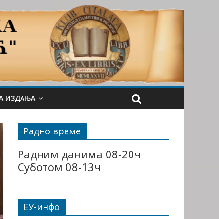
А ИЗДАЊА
Радно време
Радним данима 08-20ч
Суботом 08-13ч
ЕУ-инфо