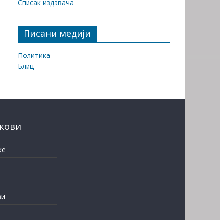
Списак издавача
Писани медији
Политика
Блиц
нкови
ке
ви