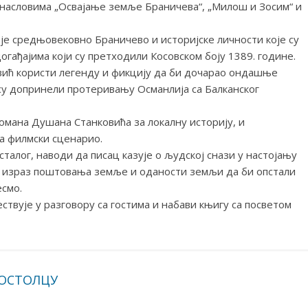
днасловима „Освајање земље Браничева“, „Милош и Зосим“ и
је средњовековно Браничево и историјске личности које су
гађајима који су претходили Косовском боју 1389. године.
ић користи легенду и фикцију да би дочарао ондашње
 су допринели протеривању Османлија са Балканског
романа Душана Станковића за локалну историју, и
за филмски сценарио.
талог, наводи да писац казује о људској снази у настојању
 и израз поштовања земље и оданости земљи да би опстали
есмо.
ствује у разговору са гостима и набави књигу са посветом
КОСТОЛЦУ