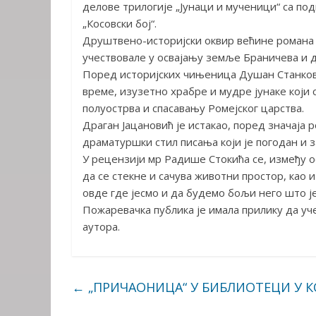
делове трилогије „Јунаци и мученици“ са по
„Косовски бој“.
Друштвено-историјски оквир већине романа 
учествовале у освајању земље Браничева и до
Поред историјских чињеница Душан Станков
време, изузетно храбре и мудре јунаке који
полуострва и спасавању Ромејског царства.
Драган Јацановић је истакао, поред значаја 
драматуршки стил писања који је погодан и 
У рецензији мр Радише Стокића се, између ос
да се стекне и сачува животни простор, као
овде где јесмо и да будемо бољи него што ј
Пожаревачка публика је имала прилику да уче
аутора.
←
„ПРИЧАОНИЦА“ У БИБЛИОТЕЦИ У 