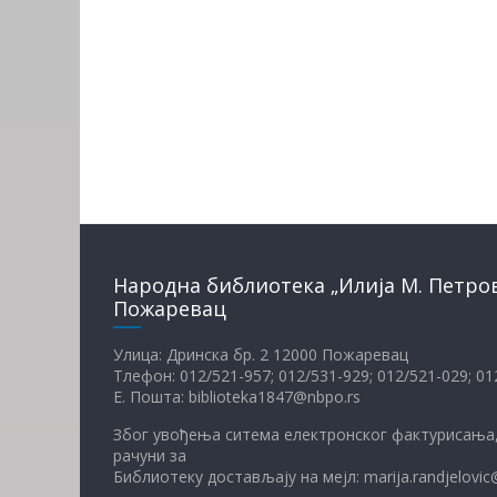
Народна библиотека „Илија М. Петро
Пожаревац
Улица: Дринска бр. 2 12000 Пожаревац
Тлефон: 012/521-957; 012/531-929; 012/521-029; 0
Е. Пошта: biblioteka1847@nbpo.rs
Због увођења ситема електронског фактурисања,
рачуни за
Библиотеку достављају на мејл: marija.randjelovic