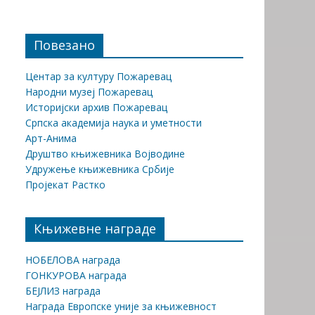
Повезано
Центар за културу Пожаревац
Народни музеј Пожаревац
Историјски архив Пожаревац
Српска академија наука и уметности
Арт-Анима
Друштво књижевника Војводине
Удружење књижевника Србије
Пројекат Растко
Књижевне награде
НОБЕЛОВА награда
ГОНКУРОВА награда
БЕЈЛИЗ награда
Награда Европске уније за књижевност