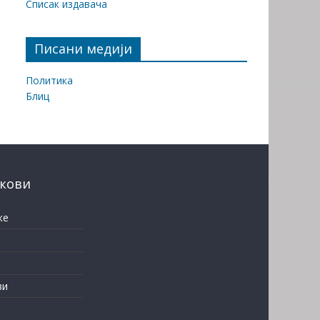
Списак издавача
Писани медији
Политика
Блиц
нкови
ке
ви