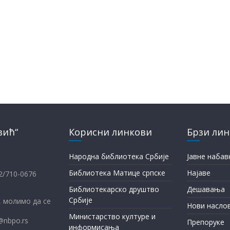
вић“
Корисни линкови
Брзи ли
Народна библиотека Србије
Јавне набав
Библиотека Матице српске
Најаве
12/710-0676
Библиотекарско друштво
Дешавања
Србије
 молимо да се
Нови насло
Министарство културе и
@nbpo.rs
Препоруке
информисања