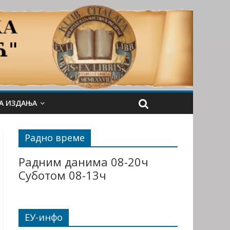
А ИЗДАЊА
Радно време
Радним данима 08-20ч
Суботом 08-13ч
ЕУ-инфо