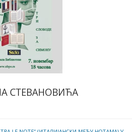
А СТЕВАНОВИЋА
 TRA LE NOTE“ (ИТАЛИЈАНСКИ МЕЂУ НОТАМА) У