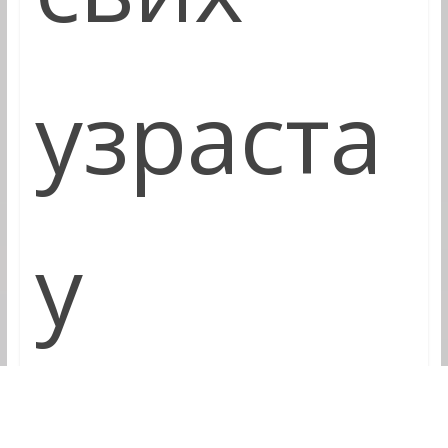
узраста
у
јединст