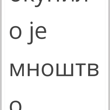
о
је
мноштв
о