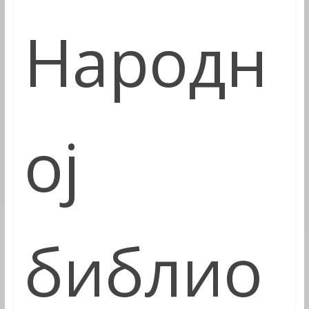
Народн
ој
библио