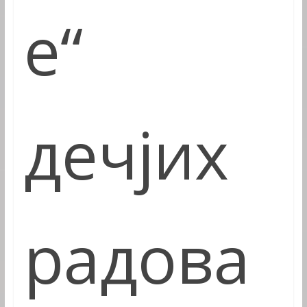
е“
дечјих
радова