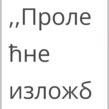
,,
Проле
ћн
е
изложб