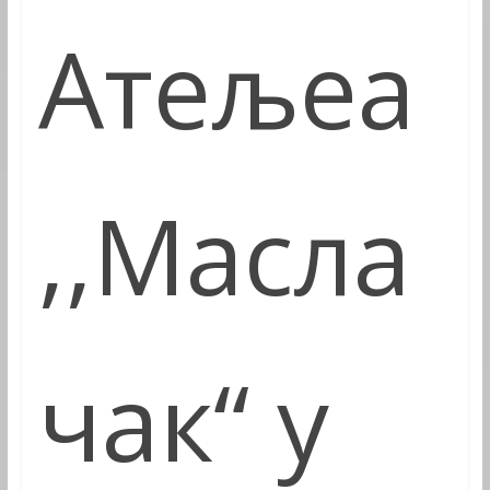
Атељеа
,,
Масла
чак“ у