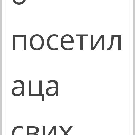
посетил
аца
свих