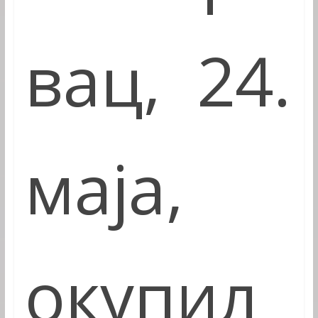
в
ац,
24.
маја
,
окупил