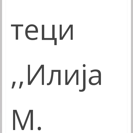
теци
,,
Илија
М.