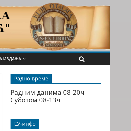
А ИЗДАЊА
Радно време
Радним данима 08-20ч
Суботом 08-13ч
ЕУ-инфо