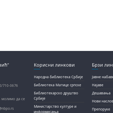
вић“
Корисни линкови
Брзи ли
Народна библиотека Србије
Јавне набав
Библиотека Матице српске
Најаве
12/710-0676
Библиотекарско друштво
Дешавања
Србије
 молимо да се
Нови насло
Министарство културе и
@nbpo.rs
Препоруке
информисања