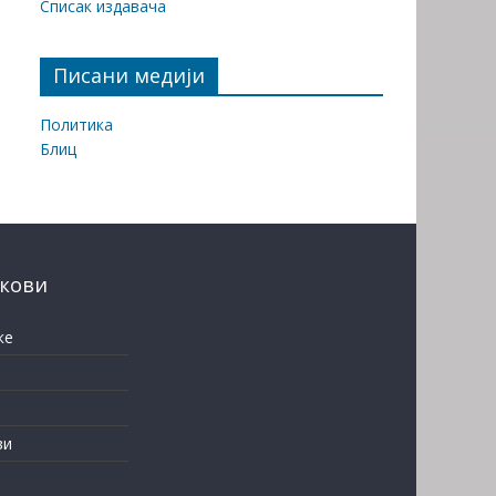
Списак издавача
Писани медији
Политика
Блиц
нкови
ке
ви