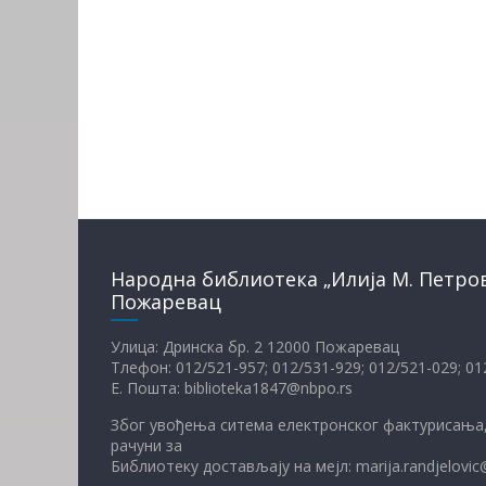
Народна библиотека „Илија М. Петро
Пожаревац
Улица: Дринска бр. 2 12000 Пожаревац
Тлефон: 012/521-957; 012/531-929; 012/521-029; 0
Е. Пошта: biblioteka1847@nbpo.rs
Због увођења ситема електронског фактурисања,
рачуни за
Библиотеку достављају на мејл: marija.randjelovic