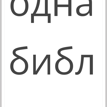
одна
библ