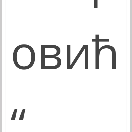
овић
“