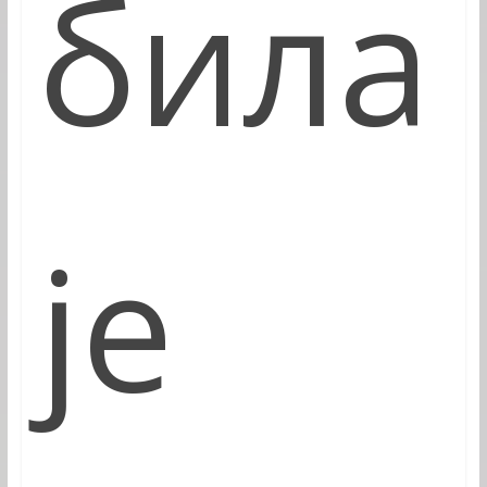
била
је