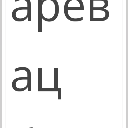
арев
ац