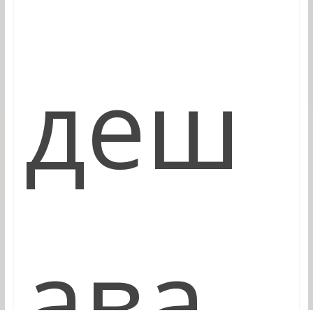
деш
ава