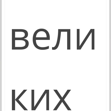
вели
ких