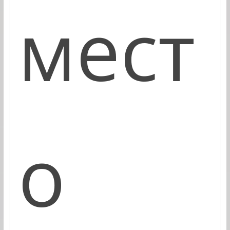
мест
о