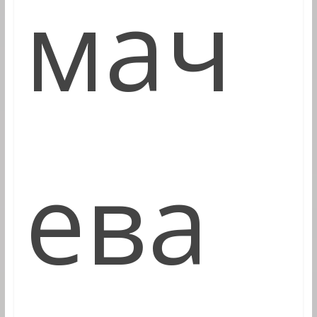
мач
ева