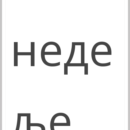
неде
ље