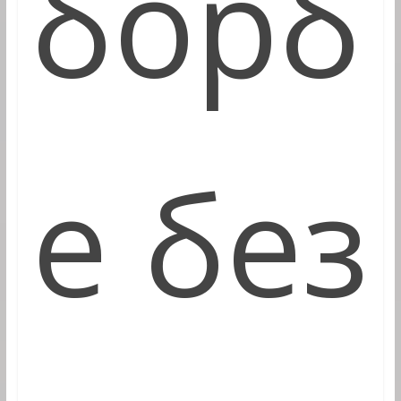
борб
е без