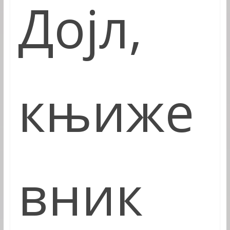
Дојл,
књиже
вник