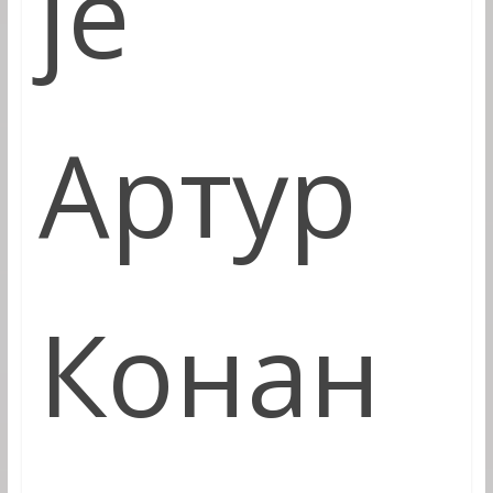
је
Артур
Конан