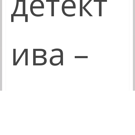
детект
ива –
Шерло