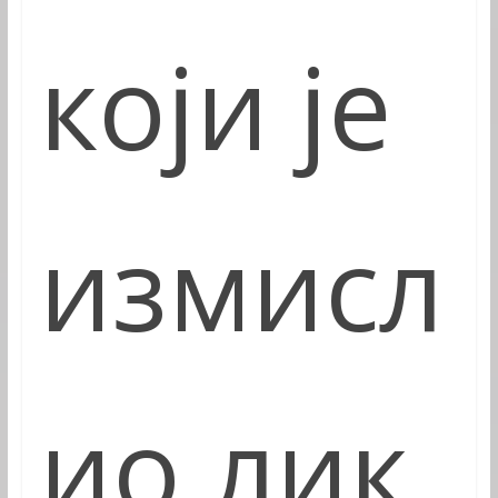
који је
измисл
ио лик