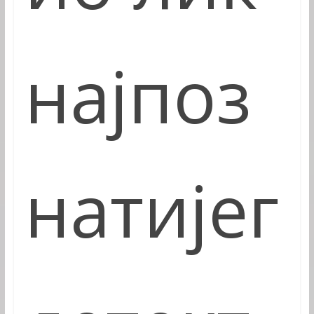
најпоз
натијег