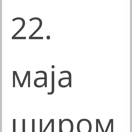
22.
маја
широм