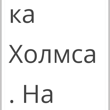
ка
Холмса
. На