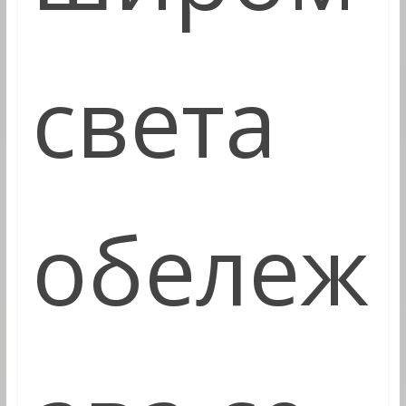
света
обележ