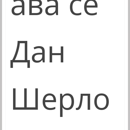
ава се
Дан
Шерло