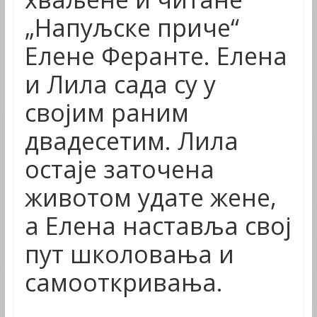
„Напуљске приче“
Елене Феранте. Елена
и Лила сада су у
својим раним
двадесетим. Лила
остаје заточена
животом удате жене,
а Елена наставља свој
пут школовања и
самооткривања.