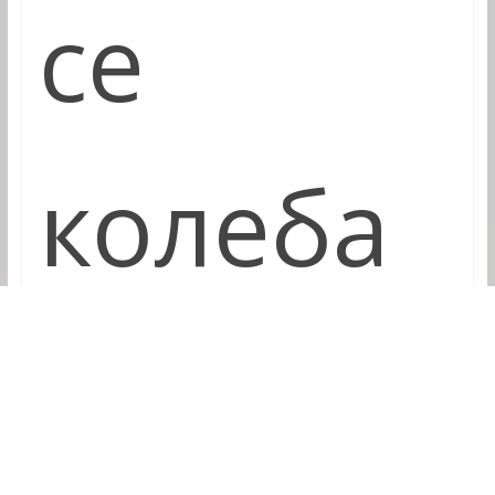
се
колеба
између