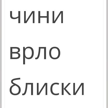
чини
врло
блиски