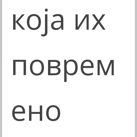
која их
поврем
ено