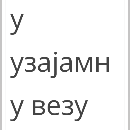
у
узајамн
у везу