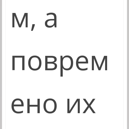
м, а
поврем
ено их