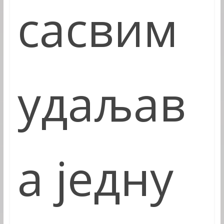
сасвим
удаљав
а једну