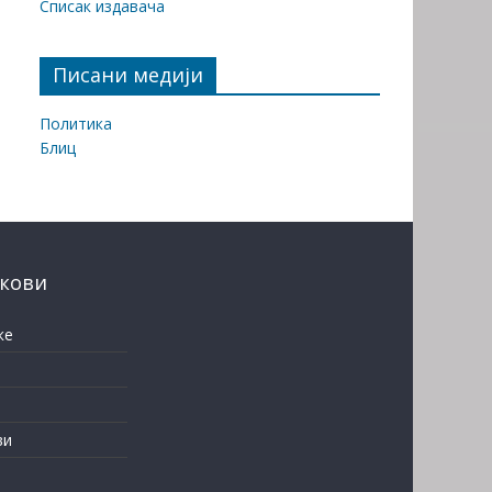
Списак издавача
Писани медији
Политика
Блиц
нкови
ке
ви