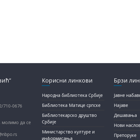
вић“
Корисни линкови
Брзи ли
Народна библиотека Србије
Јавне набав
Библиотека Матице српске
Најаве
12/710-0676
Библиотекарско друштво
Дешавања
Србије
 молимо да се
Нови насло
Министарство културе и
@nbpo.rs
Препоруке
информисања