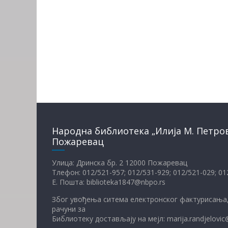
Народна библиотека „Илија М. Петро
Пожаревац
Улица: Дринска бр. 2 12000 Пожаревац
Тлефон: 012/521-957; 012/531-929; 012/521-029; 0
Е. Пошта: biblioteka1847@nbpo.rs
Због увођења ситема електронског фактурисања,
рачуни за
Библиотеку достављају на мејл: marija.randjelovic