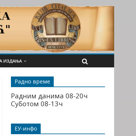
А ИЗДАЊА
Радно време
Радним данима 08-20ч
Суботом 08-13ч
ЕУ-инфо