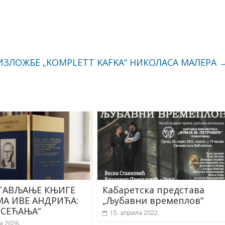
ИЗЛОЖБЕ „KOMPLETT KAFKA“ НИКОЛАСА МАЛЕРА
ТАВЉАЊЕ КЊИГЕ
Кабаретска представа
МА ИВЕ АНДРИЋА:
„Љубавни времеплов“
 СЕЋАЊА“
15. априла 2022.
а 2026.