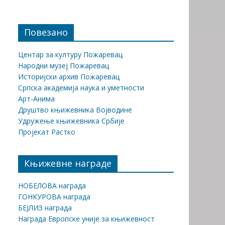
Повезано
Центар за културу Пожаревац
Народни музеј Пожаревац
Историјски архив Пожаревац
Српска академија наука и уметности
Арт-Анима
Друштво књижевника Војводине
Удружење књижевника Србије
Пројекат Растко
Књижевне награде
НОБЕЛОВА награда
ГОНКУРОВА награда
БЕЈЛИЗ награда
Награда Европске уније за књижевност