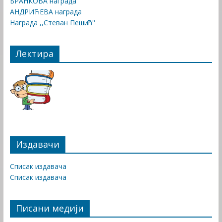
БРАНКОВА награда
АНДРИЋЕВА награда
Награда ,,Стеван Пешић''
Лектира
Издавачи
Списак издавача
Списак издавача
Писани медији