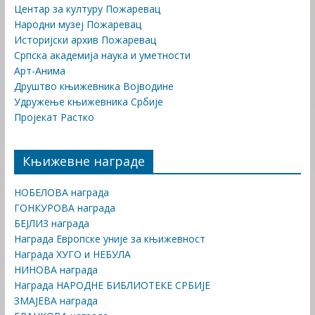
Центар за културу Пожаревац
Народни музеј Пожаревац
Историјски архив Пожаревац
Српска академија наука и уметности
Арт-Анима
Друштво књижевника Војводине
Удружење књижевника Србије
Пројекат Растко
Књижевне награде
НОБЕЛОВА награда
ГОНКУРОВА награда
БЕЈЛИЗ награда
Награда Европске уније за књижевност
Награда ХУГО и НЕБУЛА
НИНОВА награда
Награда НАРОДНЕ БИБЛИОТЕКЕ СРБИЈЕ
ЗМАЈЕВА награда