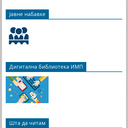
Јавне набавке
Дигитална библиотека ИМП
Шта да читам