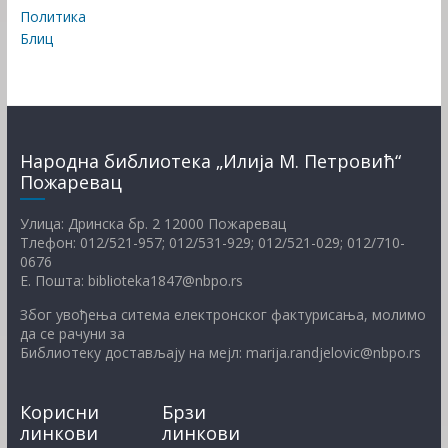
Политика
Блиц
Народна библиотека „Илија М. Петровић“
Пожаревац
Улица: Дринска бр. 2 12000 Пожаревац
Тлефон: 012/521-957; 012/531-929; 012/521-029; 012/710-
0676
Е. Пошта: biblioteka1847@nbpo.rs
Због увођења ситема електронског фактурисања, молимо
да се рачуни за
Библиотеку достављају на мејл: marija.randjelovic@nbpo.rs
Корисни
Брзи
линкови
линкови