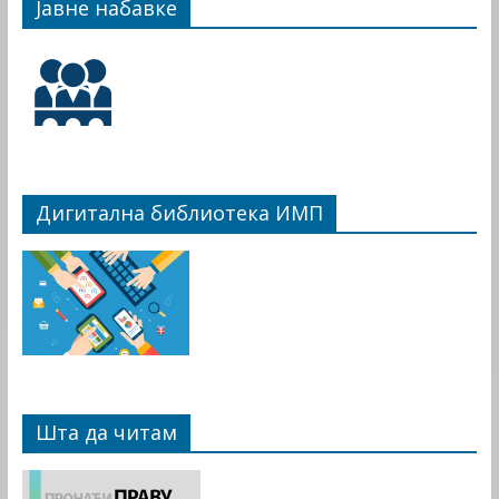
Јавне набавке
Дигитална библиотека ИМП
Шта да читам