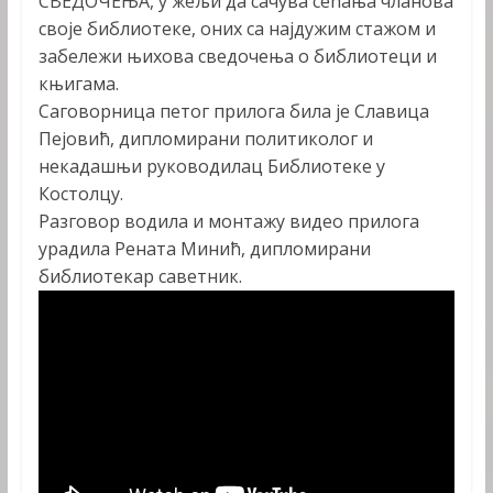
СВЕДОЧЕЊА, у жељи да сачува сећања чланова
своје библиотеке, оних са најдужим стажом и
забележи њихова сведочења о библиотеци и
књигама.
Саговорница петог прилога била је Славица
Пејовић, дипломирани политиколог и
некадашњи руководилац Библиотеке у
Костолцу.
Разговор водила и монтажу видео прилога
урадила Рената Минић, дипломирани
библиотекар саветник.