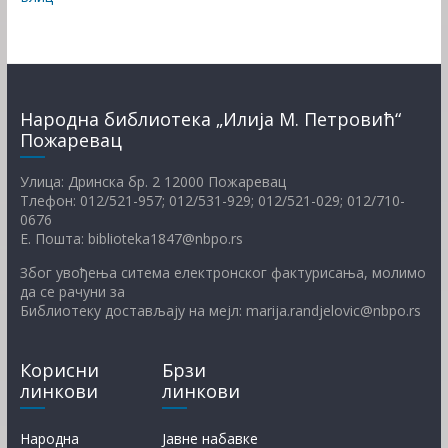
Народна библиотека „Илија М. Петровић“
Пожаревац
Улица: Дринска бр. 2 12000 Пожаревац
Тлефон: 012/521-957; 012/531-929; 012/521-029; 012/710-
0676
Е. Пошта: biblioteka1847@nbpo.rs
Због увођења ситема електронског фактурисања, молимо
да се рачуни за
Библиотеку достављају на мејл: marija.randjelovic@nbpo.rs
Корисни
Брзи
линкови
линкови
Народна
Јавне набавке