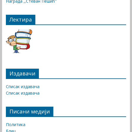
Награда ,,Стеван Пешић''
Лектира
Издавачи
Списак издавача
Списак издавача
Писани медији
Политика
Блиц