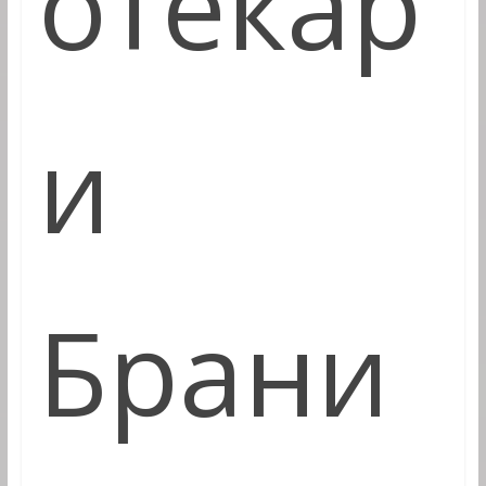
отекар
и
Брани