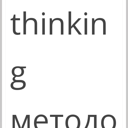
thinkin
g
методо