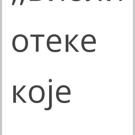
отеке
које