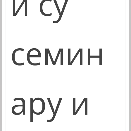
и су
семин
ару и