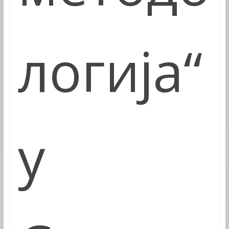
логија“
у