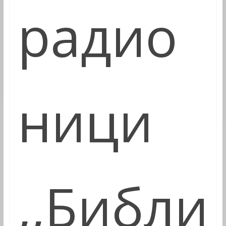
радио
ници
,,Библи