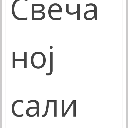
Свеча
ној
сали