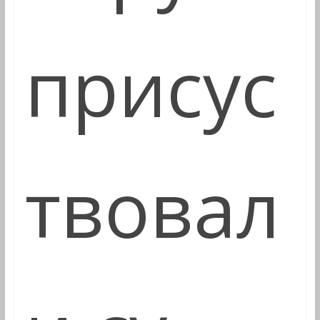
присус
твовал