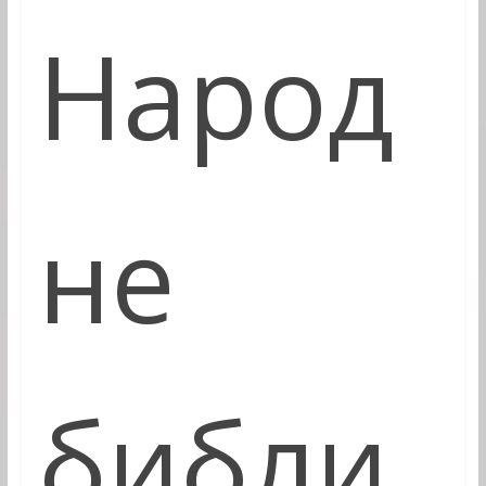
Народ
не
библи