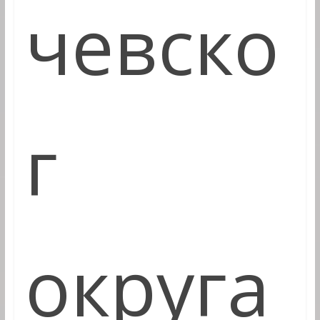
чевско
г
округа