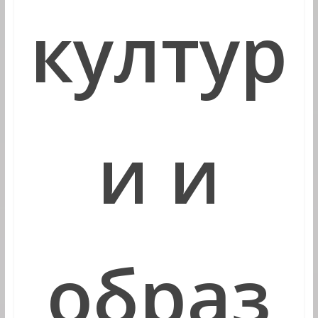
култур
и и
образ