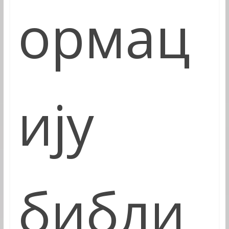
ормац
ију
библи