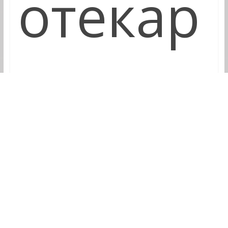
отекар
ског
друшт