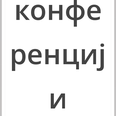
конфе
ренциј
и