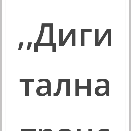
,,
Диги
тална