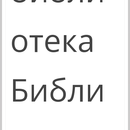
отека
Библи