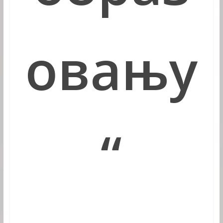
овању
“