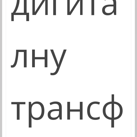
дигита
лну
трансф