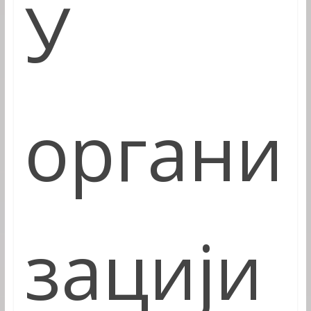
У
органи
зацији