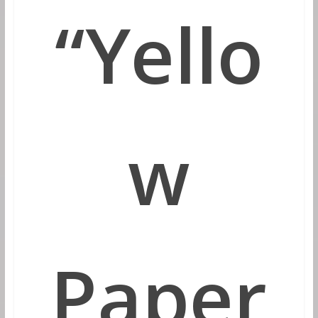
“
Yello
w
Paper