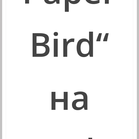
Bird
“
на