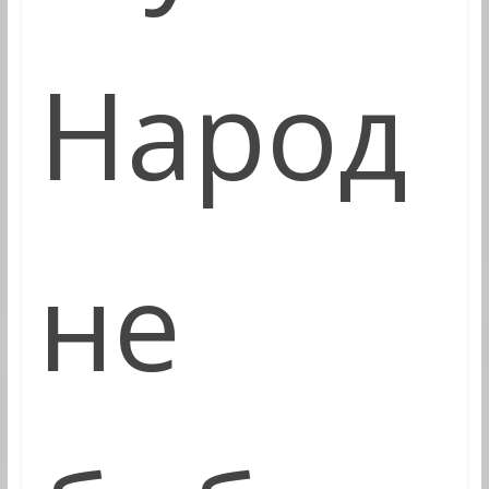
Народ
не