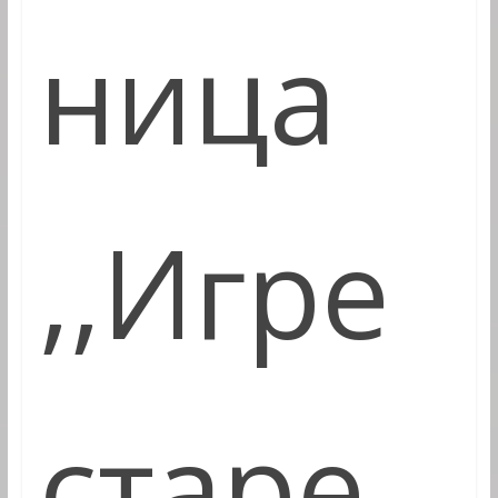
ница
,,Игре
старе