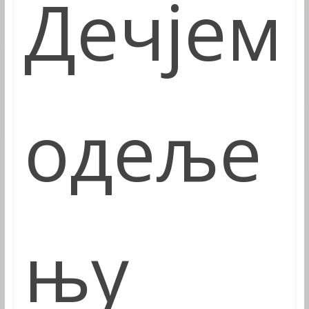
Дечјем
одеље
њу