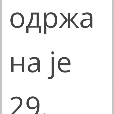
одржа
на је
29.