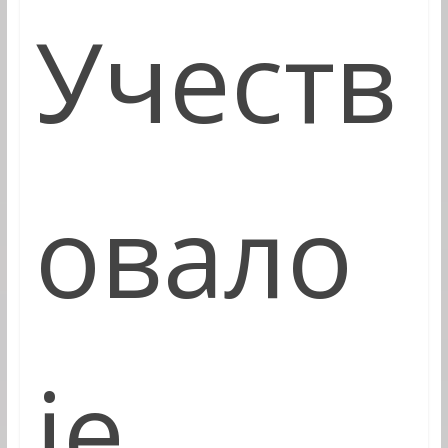
Учеств
овало
је