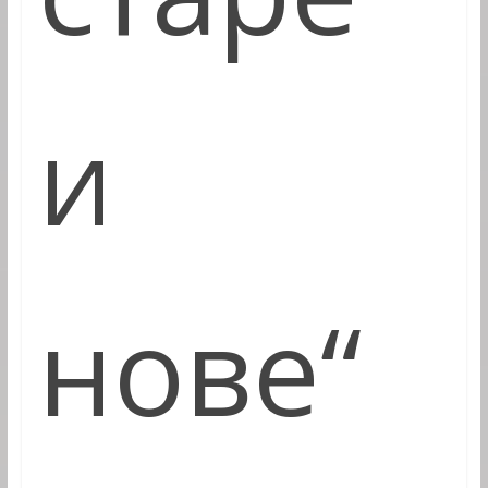
и
нове“