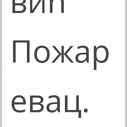
вић“
Пожар
евац.