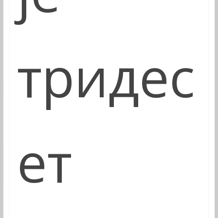
тридес
ет