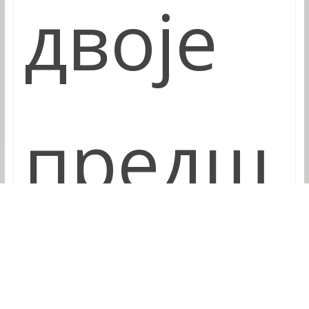
двоје
предш
колаца