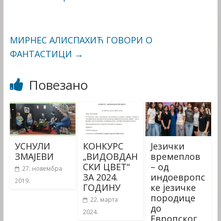
МИРНЕС АЛИСПАХИЋ ГОВОРИ О
ФАНТАСТИЦИ
→
Повезано
УСНУЛИ
КОНКУРС
Језички
ЗМАЈЕВИ
„ВИДОВДАН
времеплов
СКИ ЦВЕТ“
– од
27. новембра
ЗА 2024.
индоевропс
2019.
ГОДИНУ
ке језичке
породице
22. марта
до
2024.
Европског