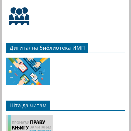
Дигитална библиотека ИМП
Шта да читам