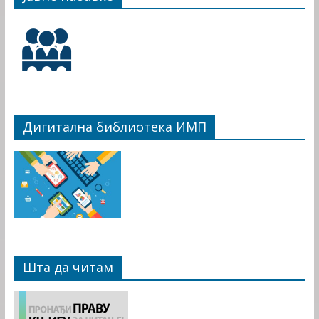
Дигитална библиотека ИМП
Шта да читам