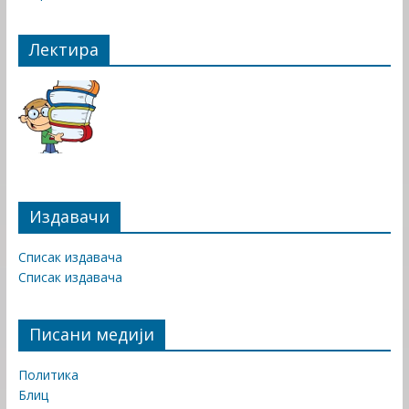
Лектира
Издавачи
Списак издавача
Списак издавача
Писани медији
Политика
Блиц