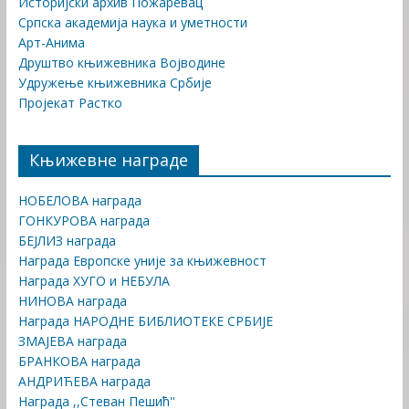
Историјски архив Пожаревац
Српска академија наука и уметности
Арт-Анима
Друштво књижевника Војводине
Удружење књижевника Србије
Пројекат Растко
Књижевне награде
НОБЕЛОВА награда
ГОНКУРОВА награда
БЕЈЛИЗ награда
Награда Европске уније за књижевност
Награда ХУГО и НЕБУЛА
НИНОВА награда
Награда НАРОДНЕ БИБЛИОТЕКЕ СРБИЈЕ
ЗМАЈЕВА награда
БРАНКОВА награда
АНДРИЋЕВА награда
Награда ,,Стеван Пешић''