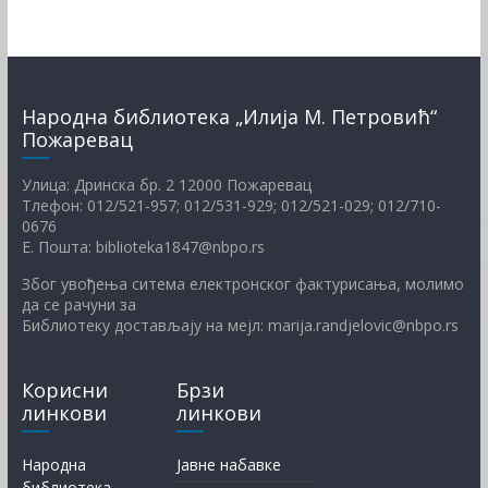
Народна библиотека „Илија М. Петровић“
Пожаревац
Улица: Дринска бр. 2 12000 Пожаревац
Тлефон: 012/521-957; 012/531-929; 012/521-029; 012/710-
0676
Е. Пошта: biblioteka1847@nbpo.rs
Због увођења ситема електронског фактурисања, молимо
да се рачуни за
Библиотеку достављају на мејл: marija.randjelovic@nbpo.rs
Корисни
Брзи
линкови
линкови
Народна
Јавне набавке
библиотека