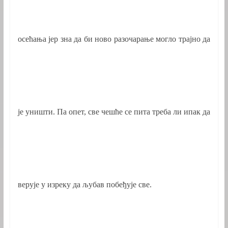
осећања јер зна да би ново разочарање могло трајно да
је уништи. Па опет, све чешће се пита треба ли ипак да
верује у изреку да љубав побеђује све.