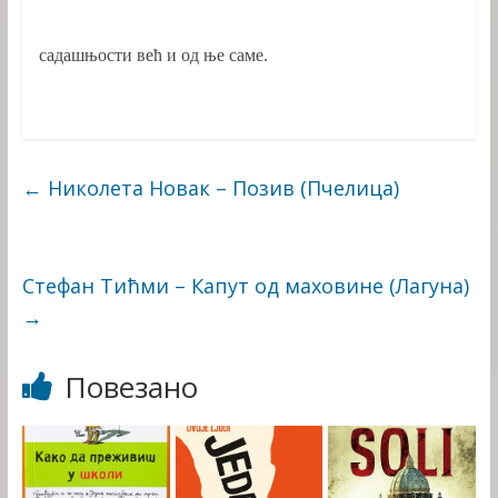
садашњости већ и од ње саме.
←
Николета Новак – Позив (Пчелица)
Стефан Тићми – Капут од маховине (Лагуна)
→
Повезано