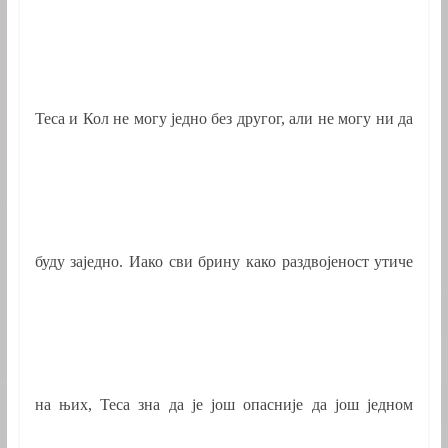
Теса и Кол не могу једно без другог, али не могу ни да
буду заједно. Иако сви брину како раздвојеност утиче
на њих, Теса зна да је још опасније да још једном