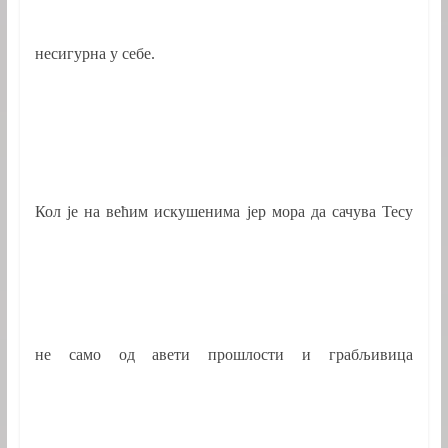
несигурна у себе.
Кол је на већим искушенима јер мора да сачува Тесу
не само од авети прошлости и грабљивица