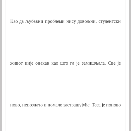
Као да љубавни проблеми нису довољни, студентски
живот није онакав као што га је замишљала. Све је
ново, непознато и помало застрашујуће. Теса је поново