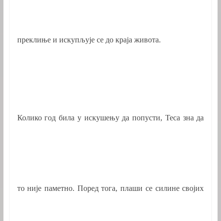
преклиње и искупљује се до краја живота.
Колико год била у искушењу да попусти, Теса зна да
то није паметно. Поред тога, плаши се силине својих