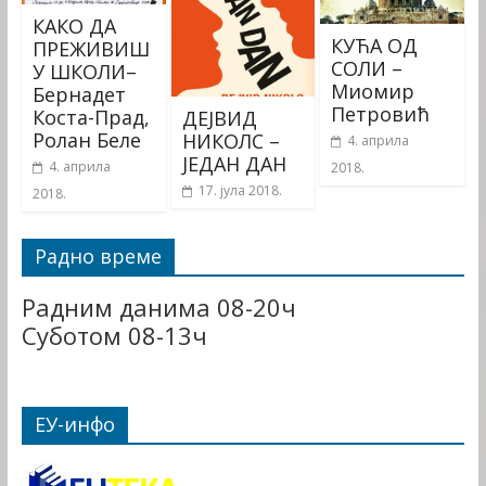
КАКО ДА
КУЋА ОД
ПРЕЖИВИШ
СОЛИ –
У ШКОЛИ–
Миомир
Бернадет
Петровић
Коста-Прад,
ДЕЈВИД
Ролан Беле
НИКОЛС –
4. априла
ЈЕДАН ДАН
4. априла
2018.
17. јула 2018.
2018.
Радно време
Радним данима 08-20ч
Суботом 08-13ч
ЕУ-инфо