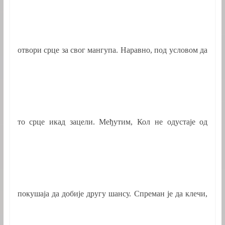
отвори срце за свог мангупа. Наравно, под условом да
то срце икад зацели. Међутим, Кол не одустаје од
покушаја да добије другу шансу. Спреман је да клечи,