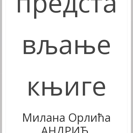
предста
вљање
књиге
Милана Орлића
АНДРИЋ,