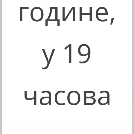
године,
у 19
часова