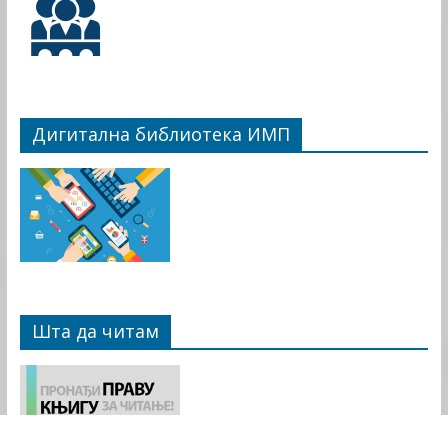
Дигитална библиотека ИМП
Шта да читам