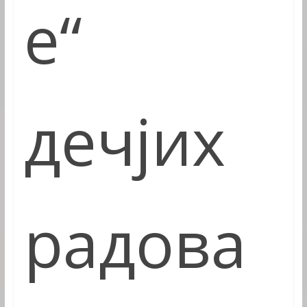
е“
дечјих
радова