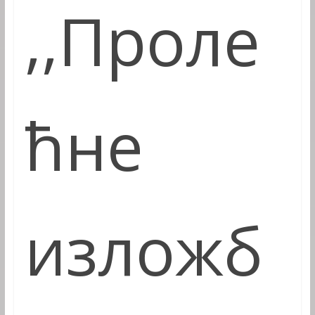
,,
Проле
ћн
е
изложб