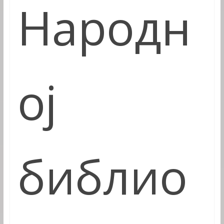
Народн
ој
библио