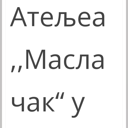
Атељеа
,,
Масла
чак“ у