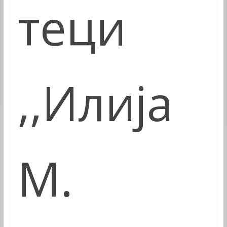
теци
,,
Илија
М.