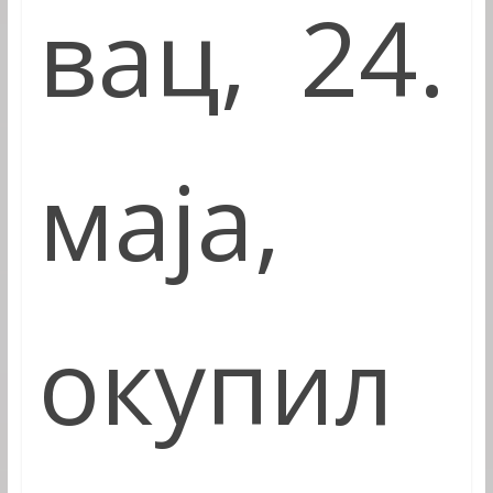
в
ац,
24.
маја
,
окупил