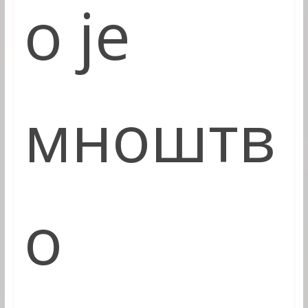
о
је
мноштв
о