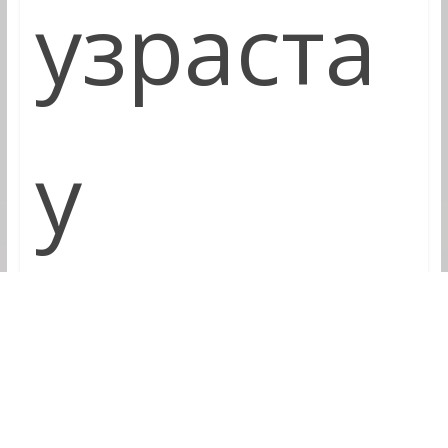
узраста
у
јединст