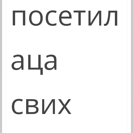
посетил
аца
свих