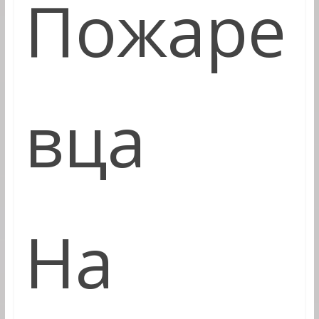
Пожаре
вца
На