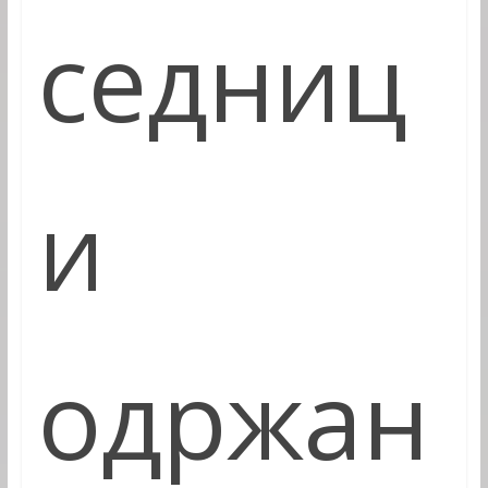
седниц
и
одржан