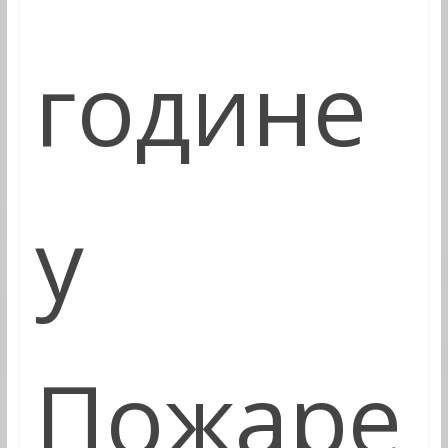
године
у
Пожаре