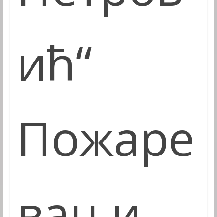
ић“
Пожаре
вац и