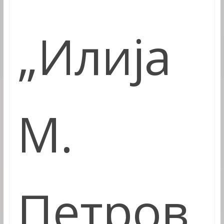
„Илија
М.
Петров