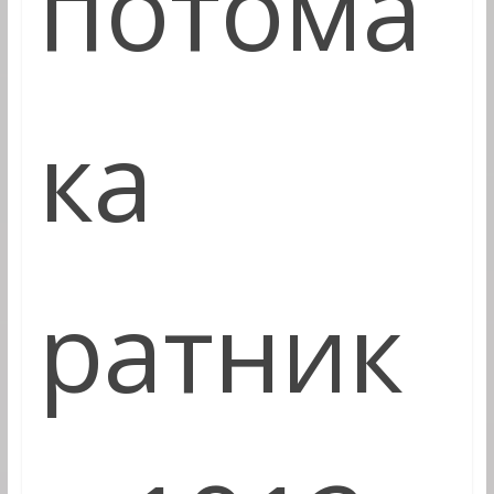
потома
ка
ратник