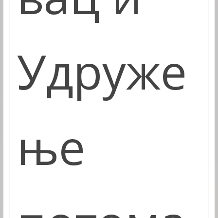
Удруже
ње