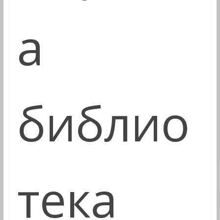
а
библио
тека