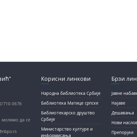
вић“
Корисни линкови
Брзи ли
Народна библиотека Србије
Јавне набав
Библиотека Матице српске
Најаве
12/710-0676
Библиотекарско друштво
Дешавања
Србије
 молимо да се
Нови насло
Министарство културе и
@nbpo.rs
Препоруке
информисања