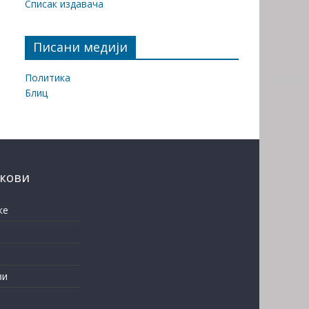
Списак издавача
Писани медији
Политика
Блиц
нкови
ке
ви