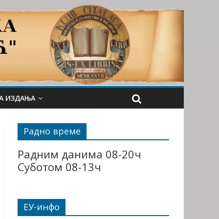
А ИЗДАЊА
Радно време
Радним данима 08-20ч
Суботом 08-13ч
ЕУ-инфо