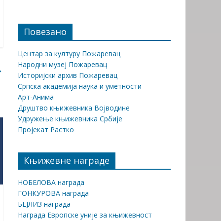
Повезано
Центар за културу Пожаревац
Народни музеј Пожаревац
→
Историјски архив Пожаревац
Српска академија наука и уметности
Арт-Анима
Друштво књижевника Војводине
Удружење књижевника Србије
Пројекат Растко
Књижевне награде
НОБЕЛОВА награда
ГОНКУРОВА награда
БЕЈЛИЗ награда
Награда Европске уније за књижевност