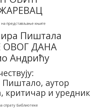
ЖАРЕВАЦ
с на представљање књиге
ира Пиштала
 ОВОГ ДАНА
о Андрићу
чествују:
 Пиштало, аутор
 критичар и уредник
на спрату Библиотеке