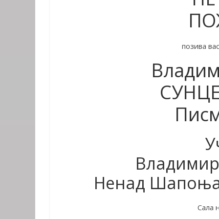
ПО
позива ва
Владим
СУНЦЕ
Писм
У
Владимир
Ненад Шапоња,
Сала 