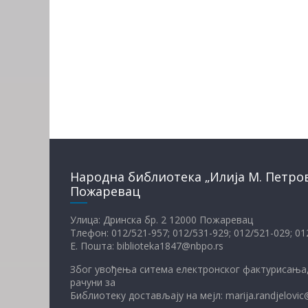
Народна библиотека „Илија М. Петро
Пожаревац
Улица: Дринска бр. 2 12000 Пожаревац
Тлефон: 012/521-957; 012/531-929; 012/521-029; 0
Е. Пошта: biblioteka1847@nbpo.rs
Због увођења ситема електронског фактурисања,
рачуни за
Библиотеку достављају на мејл: marija.randjelovic