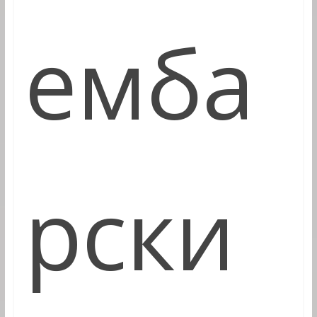
емба
рски