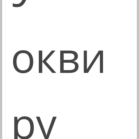
окви
ру