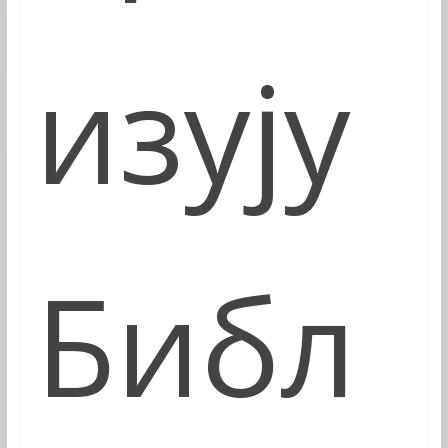
изују
Библ