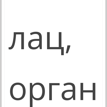
лац,
орган