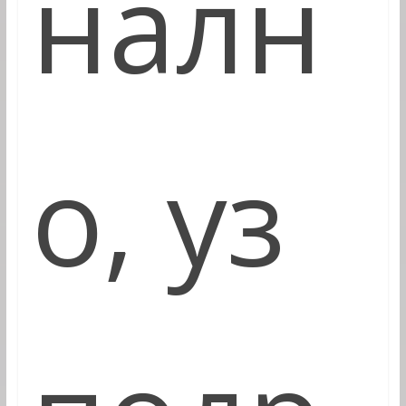
налн
о, уз