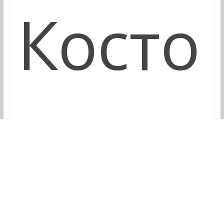
Косто
лцу и