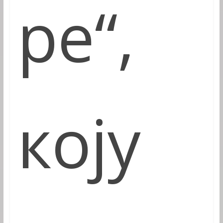
ре“,
коју