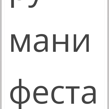
мани
феста