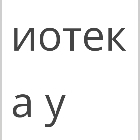
иотек
а у