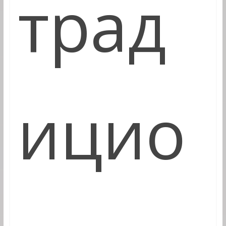
трад
ицио