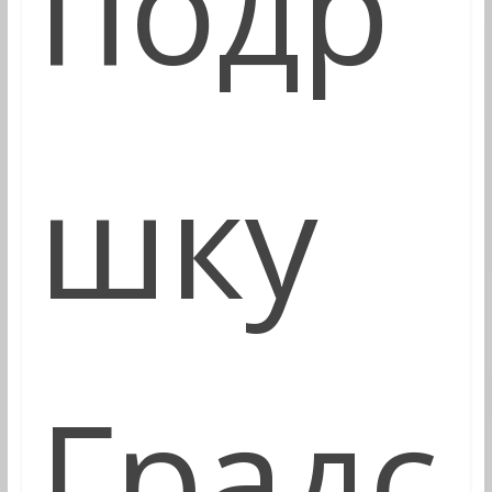
подр
шку
Градс