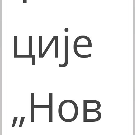
ције
„Нов