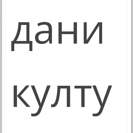
дани
култу