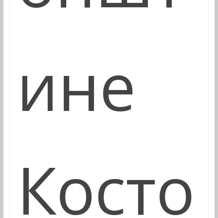
ине
Косто