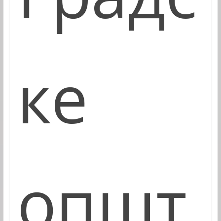
ке
општ