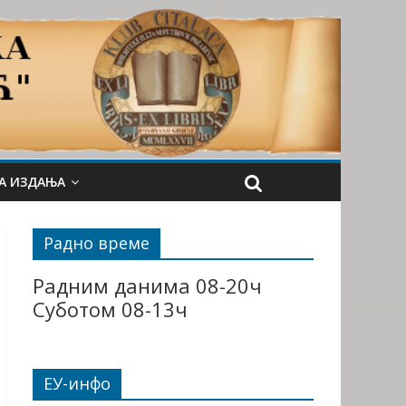
А ИЗДАЊА
Радно време
Радним данима 08-20ч
Суботом 08-13ч
ЕУ-инфо