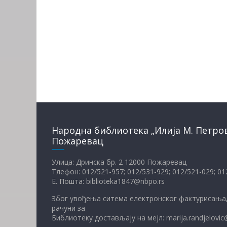
Народна библиотека „Илија М. Петро
Пожаревац
Улица: Дринска бр. 2 12000 Пожаревац
Тлефон: 012/521-957; 012/531-929; 012/521-029; 0
Е. Пошта: biblioteka1847@nbpo.rs
Због увођења ситема електронског фактурисања,
рачуни за
Библиотеку достављају на мејл: marija.randjelovic