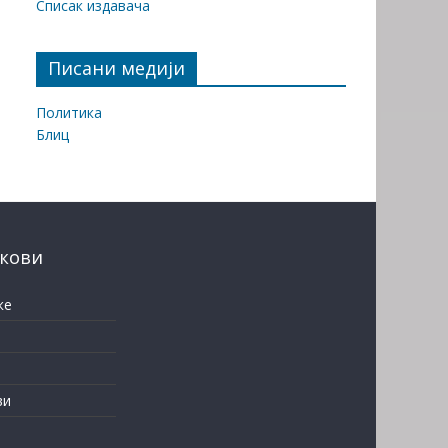
Списак издавача
Писани медији
Политика
Блиц
нкови
ке
ви