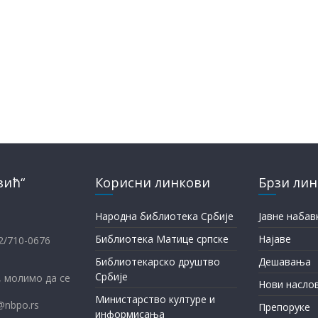
вић“
Корисни линкови
Брзи ли
Народна библиотека Србије
Јавне набав
Библиотека Матице српске
Најаве
12/710-0676
Библиотекарско друштво
Дешавања
Србије
 молимо да се
Нови насло
Министарство културе и
@nbpo.rs
Препоруке
информисања