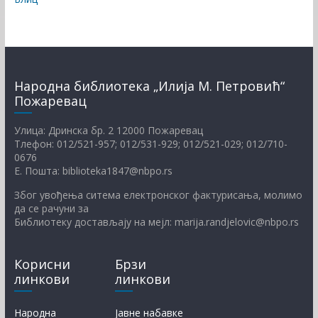
Народна библиотека „Илија М. Петровић“
Пожаревац
Улица: Дринска бр. 2 12000 Пожаревац
Тлефон: 012/521-957; 012/531-929; 012/521-029; 012/710-
0676
Е. Пошта: biblioteka1847@nbpo.rs
Због увођења ситема електронског фактурисања, молимо
да се рачуни за
Библиотеку достављају на мејл: marija.randjelovic@nbpo.rs
Корисни
Брзи
линкови
линкови
Народна
Јавне набавке