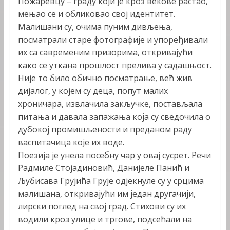
Пожаревцу – граду који је кроз векове растао,
мењао се и обликовао свој идентитет.
Малишани су, очима пуним дивљења,
посматрали старе фотографије и упоређивали
их са савременим призорима, откривајући
како се уткана прошлост прелива у садашњост.
Није то било обично посматрање, већ жив
дијалог, у којем су деца, попут малих
хроничара, извлачила закључке, постављала
питања и давала запажања која су сведочила о
дубокој промишљености и преданом раду
васпитачица које их воде.
Поезија је унела посебну чар у овај сусрет. Речи
Радмиле Стојадиновић, Данијеле Панић и
Љубисава Грујића Грује одјекнуле су у срцима
малишана, откривајући им један другачији,
лирски поглед на свој град. Стихови су их
водили кроз улице и тргове, подсећали на