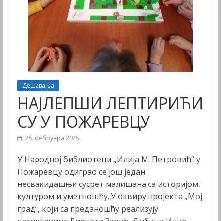
Дешавања
НАЈЛЕПШИ ЛЕПТИРИЋИ
СУ У ПОЖАРЕВЦУ
28. фебруара 2025.
У Народној библиотеци „Илија М. Петровић“ у
Пожаревцу одиграо се још један
несвакидашњи сусрет малишана са историјом,
културом и уметношћу. У оквиру пројекта „Мој
град“, који са преданошћу реализују
васпитачице Виолета Зарић, Љубица Илић,