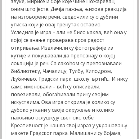
звуке, мирисе и боје које чине Пожаревац
оним што јесте. Дечја пажња, њихова реакција
на изговорене речи, сведочили су о дубини
утиска који је овај тренутак оставио.
Уследила је игра – али не било каква, већ она у
којој се знање проверава кроз радост
откривања. Извлачили су фотографије из
кутије и покушавали да препознају о којој
локацији је реч. Са лакоћом су препознавали
библиотеку, Чачалицу, Тулбу, Хиподром,
Љубичево, Градски парк, школу, вртић… И нису
само именовали – већ су описивали,
повезивали, обогаћивали причу својим
искуствима. Ова игра открила је колико су
дубоко уткани у своје окружење и колико
пажљиво ослушкују свет око себе.
Креативност је нашла свој израз у украшавању
макете Градског парка. Малишани су бојама,