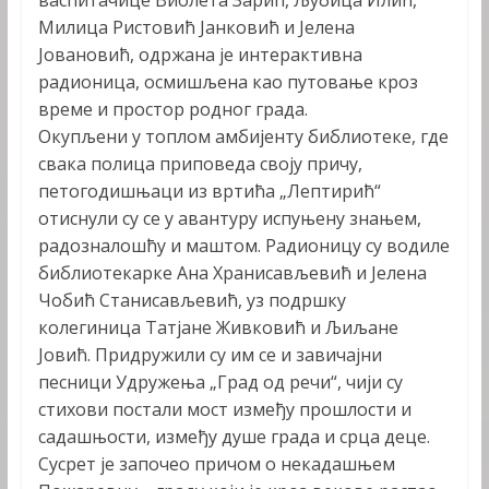
Милица Ристовић Јанковић и Јелена
Јовановић, одржана је интерактивна
радионица, осмишљена као путовање кроз
време и простор родног града.
Окупљени у топлом амбијенту библиотеке, где
свака полица приповеда своју причу,
петогодишњаци из вртића „Лептирић“
отиснули су се у авантуру испуњену знањем,
радозналошћу и маштом. Радионицу су водиле
библиотекарке Ана Хранисављевић и Јелена
Чобић Станисављевић, уз подршку
колегиница Татјане Живковић и Љиљане
Јовић. Придружили су им се и завичајни
песници Удружења „Град од речи“, чији су
стихови постали мост између прошлости и
садашњости, између душе града и срца деце.
Сусрет је започео причом о некадашњем