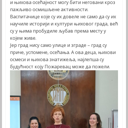
и њихова осећајност могу бити неговани кроз
пажљиво осмишљене активности.
Васпитачице које су их довеле не само да су их
научиле историји и култури њиховог града, већ
су у њима пробудиле љубав према месту у
којем живе.
Јер град нису само улице и зграде – град су
приче, успомене, осећања. А ова деца, њихови
осмеси и њихова знатижеља, најлепша су
будућност коју Пожаревац може да пожели.