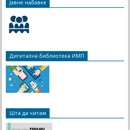
Јавне набавке
Дигитална библиотека ИМП
Шта да читам