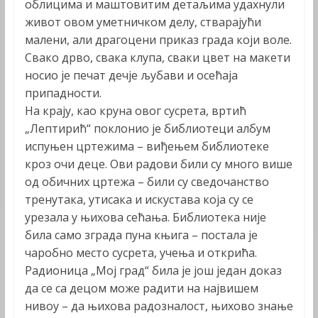
облицима и маштовитим детаљима удахнули
живот овом уметничком делу, стварајући
малени, али драгоцени приказ града који воле.
Свако дрво, свака клупа, сваки цвет на макети
носио је печат дечје љубави и осећаја
припадности.
На крају, као круна овог сусрета, вртић
„Лептирић“ поклонио је библиотеци албум
испуњен цртежима – виђењем библиотеке
кроз очи деце. Ови радови били су много више
од обичних цртежа – били су сведочанство
тренутака, утисака и искустава која су се
урезала у њихова сећања. Библиотека није
била само зграда пуна књига – постала је
чаробно место сусрета, учења и открића.
Радионица „Мој град“ била је још један доказ
да се са децом може радити на највишем
нивоу – да њихова радозналост, њихово знање