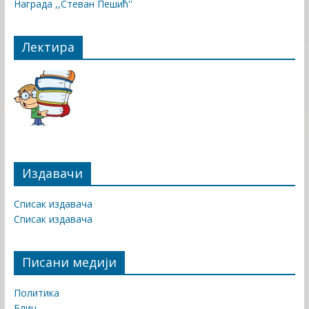
Награда ,,Стеван Пешић''
Лектира
Издавачи
Списак издавача
Списак издавача
Писани медији
Политика
Блиц