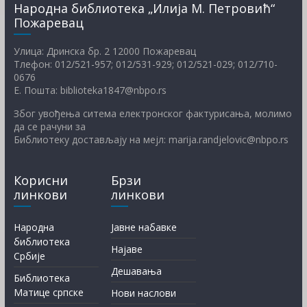
Народна библиотека „Илија М. Петровић“
Пожаревац
Улица: Дринска бр. 2 12000 Пожаревац
Тлефон: 012/521-957; 012/531-929; 012/521-029; 012/710-
0676
Е. Пошта: biblioteka1847@nbpo.rs
Због увођења ситема електронског фактурисања, молимо
да се рачуни за
Библиотеку достављају на мејл: marija.randjelovic@nbpo.rs
Корисни
Брзи
линкови
линкови
Народна
Јавне набавке
библиотека
Најаве
Србије
Дешавања
Библиотека
Матице српске
Нови наслови