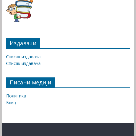
Издавачи
Списак издавача
Списак издавача
Писани медији
Политика
Блиц