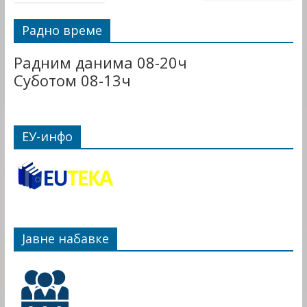
Радно време
Радним данима 08-20ч
Суботом 08-13ч
ЕУ-инфо
Јавне набавке