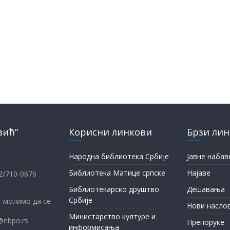
вић“
Корисни линкови
Брзи ли
Народна библиотека Србије
Јавне набав
Библиотека Матице српске
Најаве
12/710-0676
Библиотекарско друштво
Дешавања
Србије
 молимо да се
Нови насло
Министарство културе и
@nbpo.rs
Препоруке
информисања