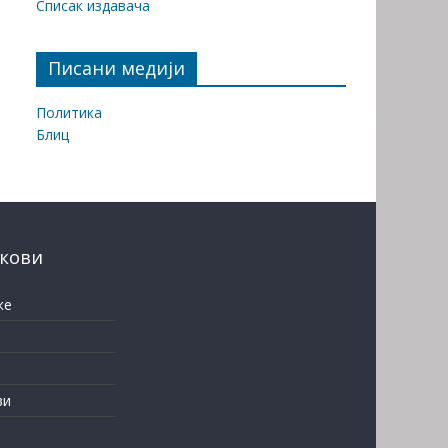
Списак издавача
Писани медији
Политика
Блиц
нкови
ке
ви