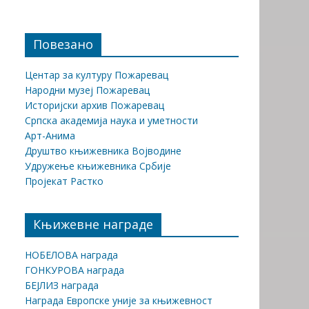
Повезано
Центар за културу Пожаревац
Народни музеј Пожаревац
Историјски архив Пожаревац
Српска академија наука и уметности
Арт-Анима
Друштво књижевника Војводине
Удружење књижевника Србије
Пројекат Растко
Књижевне награде
НОБЕЛОВА награда
ГОНКУРОВА награда
БЕЈЛИЗ награда
Награда Европске уније за књижевност