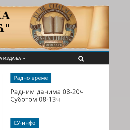
А ИЗДАЊА
Радно време
Радним данима 08-20ч
Суботом 08-13ч
ЕУ-инфо