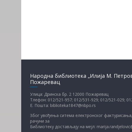
Народна библиотека „Илија М. Петро
Пожаревац
Улица: Дринска бр. 2 12000 Пожаревац
Тлефон: 012/521-957; 012/531-929; 012/521-029; 0
Е. Пошта: biblioteka1847@nbpo.rs
Због увођења ситема електронског фактурисања,
рачуни за
Библиотеку достављају на мејл: marija.randjelovic