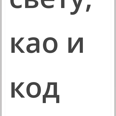
као и
код