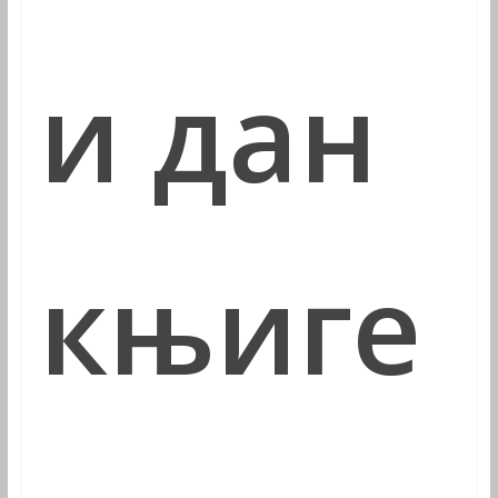
и дан
књиге