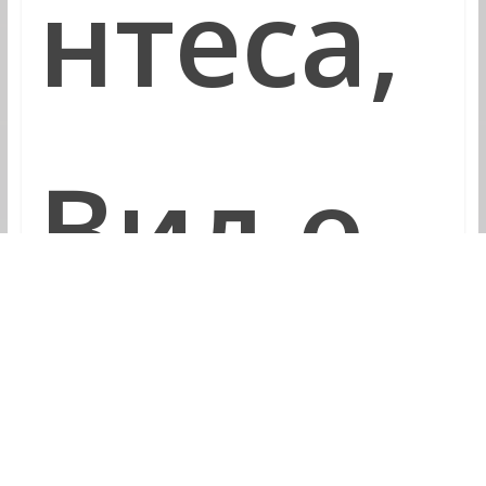
нтеса,
Виље
ма