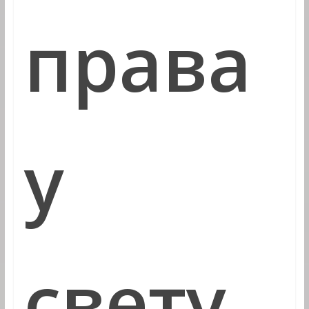
права
у
свету,