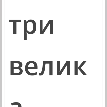
три
велик
а