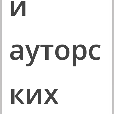
и
ауторс
ких