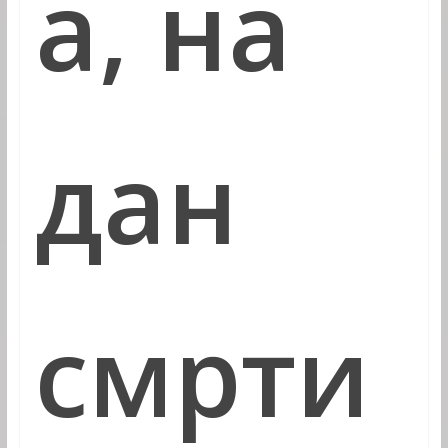
а, на
дан
смрти