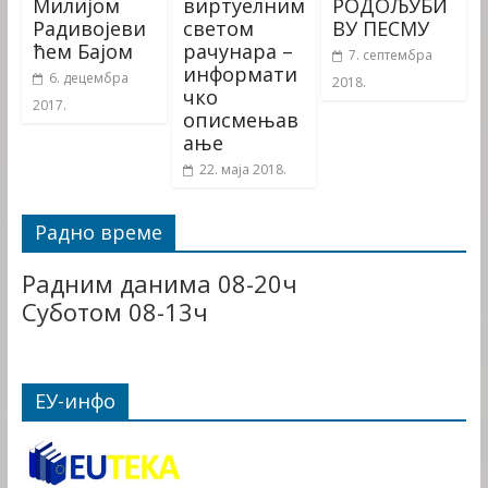
Милијом
виртуелним
РОДОЉУБИ
Радивојеви
светом
ВУ ПЕСМУ
ћем Бајом
рачунара –
7. септембра
информати
6. децембра
2018.
чко
2017.
описмењав
ање
22. маја 2018.
Радно време
Радним данима 08-20ч
Суботом 08-13ч
ЕУ-инфо