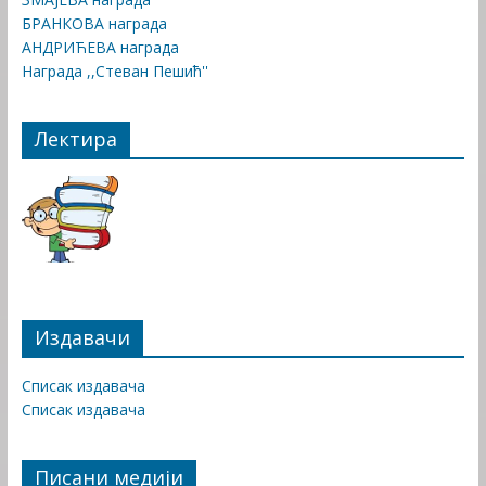
БРАНКОВА награда
АНДРИЋЕВА награда
Награда ,,Стеван Пешић''
Лектира
Издавачи
Списак издавача
Списак издавача
Писани медији