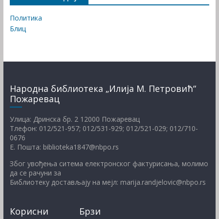
Политика
Блиц
Народна библиотека „Илија М. Петровић“
Пожаревац
Улица: Дринска бр. 2 12000 Пожаревац
Тлефон: 012/521-957; 012/531-929; 012/521-029; 012/710-
0676
Е. Пошта: biblioteka1847@nbpo.rs
Због увођења ситема електронског фактурисања, молимо
да се рачуни за
Библиотеку достављају на мејл: marija.randjelovic@nbpo.rs
Корисни
Брзи