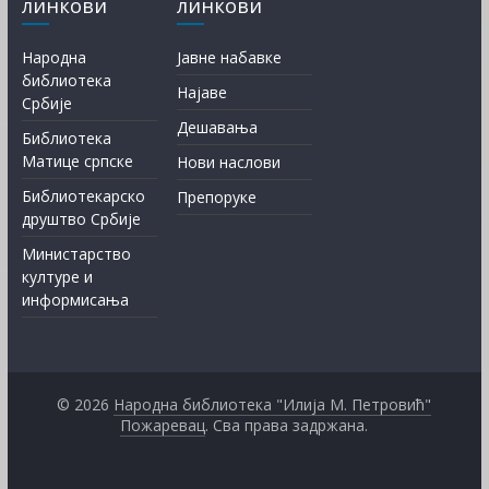
линкови
линкови
Народна
Јавне набавке
библиотека
Најаве
Србије
Дешавања
Библиотека
Матице српске
Нови наслови
Библиотекарско
Препоруке
друштво Србије
Министарство
културе и
информисања
© 2026
Народна библиотека "Илија М. Петровић"
Пожаревац
. Сва права задржана.