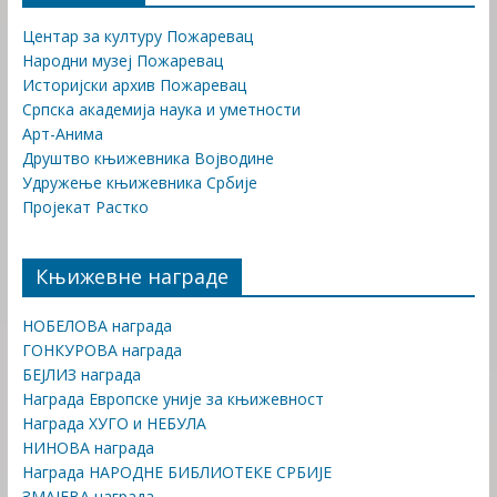
Центар за културу Пожаревац
Народни музеј Пожаревац
Историјски архив Пожаревац
Српска академија наука и уметности
Арт-Анима
Друштво књижевника Војводине
Удружење књижевника Србије
Пројекат Растко
Књижевне награде
НОБЕЛОВА награда
ГОНКУРОВА награда
БЕЈЛИЗ награда
Награда Европске уније за књижевност
Награда ХУГО и НЕБУЛА
НИНОВА награда
Награда НАРОДНЕ БИБЛИОТЕКЕ СРБИЈЕ
ЗМАЈЕВА награда