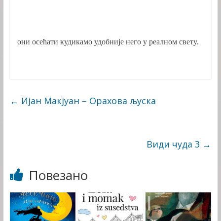
они осећати кудикамо удобније него у реалном свету.
←
Ијан Макјуан – Орахова љуска
Види чуда 3
→
Повезано