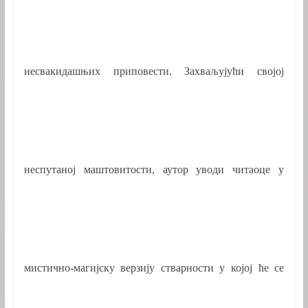
несвакидашњих приповести. Захваљујући својој
неспутаној маштовитости, аутор уводи читаоце у
мистично-магијску верзију стварности у којој ће се