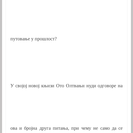
путовање у прошлост?
У својој новој књизи Ото Олтвањи нуди одговоре на
ова и бројна друга питања, при чему не само да се