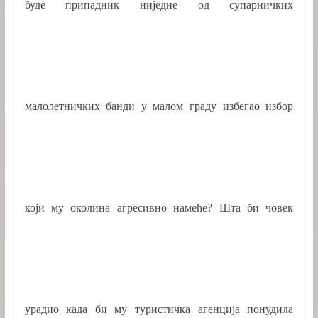
буде припадник ниједне од супарничких
малолетничких банди у малом граду избегао избор
који му околина агресивно намеће? Шта би човек
урадио када би му туристичка агенција понудила