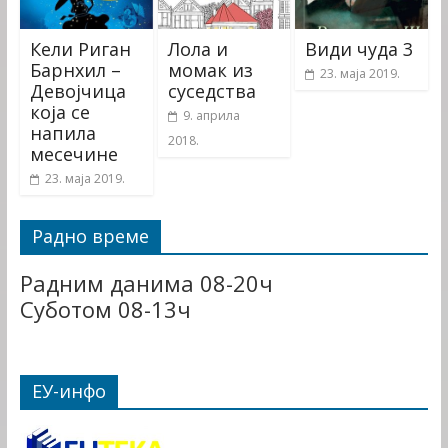
Кели Риган
Лола и
Види чуда 3
Барнхил –
момак из
23. маја 2019.
Девојчица
суседства
која се
9. априла
напила
2018.
месечине
23. маја 2019.
Радно време
Радним данима 08-20ч
Суботом 08-13ч
ЕУ-инфо