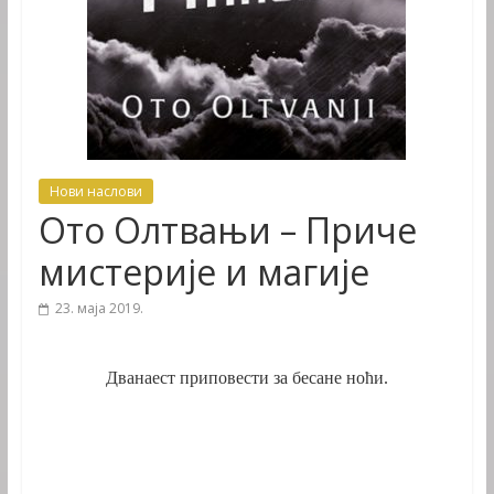
Нови наслови
Ото Олтвањи – Приче
мистерије и магије
23. маја 2019.
Дванаест приповести за бесане ноћи.