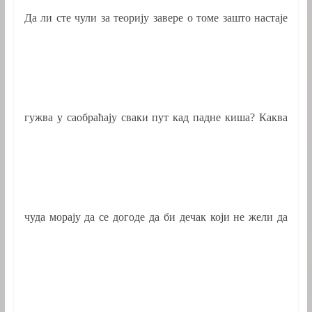
Да ли сте чули за теорију завере о томе зашто настаје
гужва у саобраћају сваки пут кад падне киша? Каква
чуда морају да се догоде да би дечак који не жели да