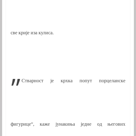
све крије иза кулиса.
„
Стварност је крхка попут порцеланске
фигурице“, каже јунакиња једне од његових