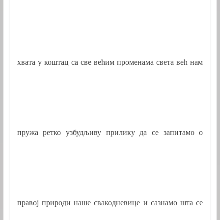
хвата у коштац са све већим променама света већ нам
пружа ретко узбудљиву прилику да се запитамо о
правој природи наше свакодневице и сазнамо шта се