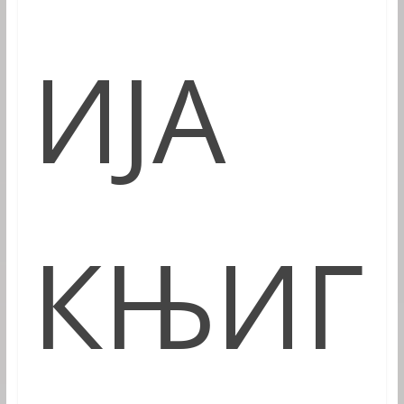
ИЈА
КЊИГ