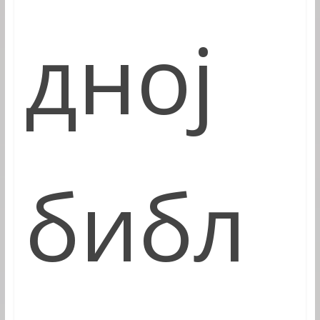
дној
библ