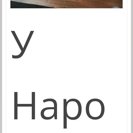
У
Наро