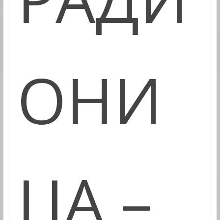
ОНИ
ЦА –