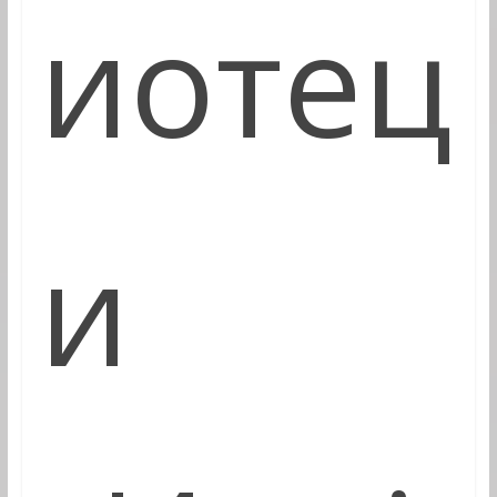
иотец
и