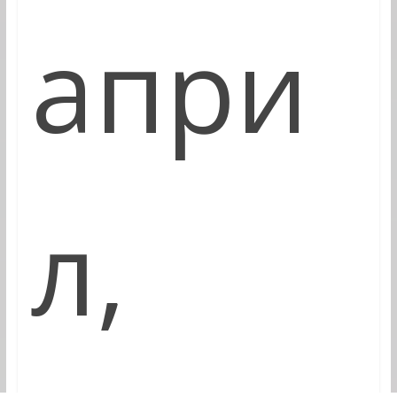
апри
л,