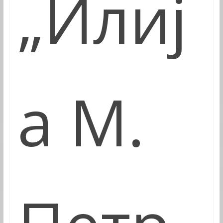
„Илиј
а М.