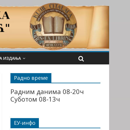
А ИЗДАЊА
Радно време
Радним данима 08-20ч
Суботом 08-13ч
ЕУ-инфо