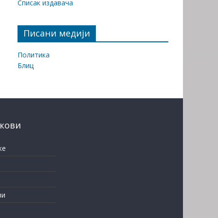
Списак издавача
Писани медији
Политика
Блиц
нкови
ке
ви