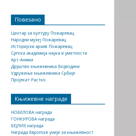
Повезано
Центар за културу Пожаревац
Народни музеј Пожаревац
Историјски архив Пожаревац
Српска академија наука и уметности
Арт-Анима
Друштво књижевника Војводине
Удружење књижевника Србије
Пројекат Растко
Књижевне награде
НОБЕЛОВА награда
ГОНКУРОВА награда
БЕЈЛИЗ награда
Награда Европске уније за књижевност