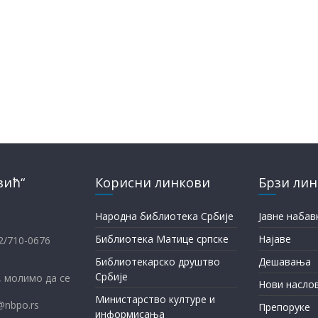
вић“
Корисни линкови
Брзи ли
Народна библиотека Србије
Јавне набав
Библиотека Матице српске
Најаве
12/710-0676
Библиотекарско друштво
Дешавања
Србије
 молимо да се
Нови насло
Министарство културе и
@nbpo.rs
Препоруке
информисања