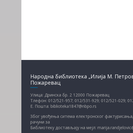
Народна библиотека „Илија М. Петро
Пожаревац
Улица: Дринска бр. 2 12000 Пожаревац
Тлефон: 012/521-957; 012/531-929; 012/521-029; 0
Е. Пошта: biblioteka1847@nbpo.rs
Због увођења ситема електронског фактурисања,
рачуни за
Библиотеку достављају на мејл: marija.randjelovic