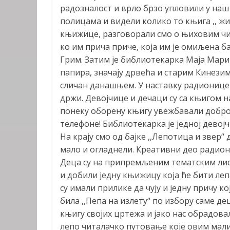
радозналост и врло брзо упловили у наш 
полицама и видели колико то књига ,, жи
књижице, разговорали смо о њиховим чи
ко им прича приче, која им је омиљена б
Грим. Затим је библиотекарка Маја Мар
папира, значају дрвећа и старим Кинезим
сличан данашњем. У наставку радионице 
држи. Девојчице и дечаци су са књигом н
понеку оборену књигу увежбавали добро 
телефоне! Библиотекарка је једној девојч
На крају смо од бајке ,,Лепотица и звер
мало и огладнели. Креативни део радион
Деца су на припремљеним тематским лист
и добили једну књижицу која ће бити ле
су имали прилике да чују и једну причу к
била ,,Пепа на излету“ по избору саме 
књигу својих цртежа и јако нас обрадовал
лепо читалачко путовање које овим мали