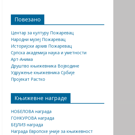
Повезано
Центар за културу Пожаревац
Народни музеј Пожаревац
Историјски архив Пожаревац
Српска академија наука и уметности
Арт-Анима
Друштво књижевника Војводине
Удружење књижевника Србије
Пројекат Растко
Књижевне награде
НОБЕЛОВА награда
ГОНКУРОВА награда
БЕЈЛИЗ награда
Награда Европске уније за књижевност