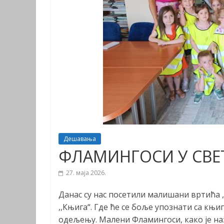
Дешавања
ФЛАМИНГОСИ У СВЕ
27. маја 2026.
Данас су нас посетили малишани вртића ,
,,Књига“. Где ће се боље упознати са књ
одељењу. Малени Фламингоси, како је на