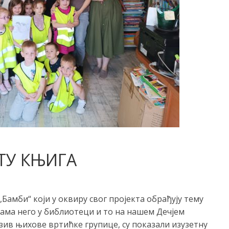
ТУ КЊИГА
,Бамби“ који у оквиру свог пројекта обрађују тему
игама него у библиотеци и то на нашем Дечјем
зив њихове вртићке групице, су показали изузетну