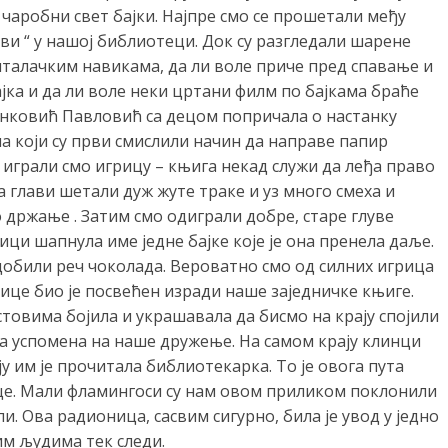
чаробни свет бајки. Најпре смо се прошетали међу
ви “ у нашој библиотеци. Док су разгледали шарене
талачким навикама, да ли воле приче пред спавање и
ајка и да ли воле неки цртани филм по бајкама браће
инковић Павловић са децом попричала о настанку
а који су први смислили начин да направе папир
играли смо игрицу – књига некад служи да леђа право
а глави шетали дуж жуте траке и уз много смеха и
држање . Затим смо одиграли добре, старе глуве
ици шапнула име једне бајке које је она пренела даље.
“ добили реч чоколада. Вероватно смо од силних игрица
ице био је посвећен изради наше заједничке књиге.
овима бојила и украшавала да бисмо на крају спојили
па успомена на наше дружење. На самом крају клинци
оју им је прочитала библиотекарка. То је овога пута
деце. Мали фламингоси су нам овом приликом поклонили
и. Ова радионица, сасвим сигурно, била је увод у једно
м људима тек следи.