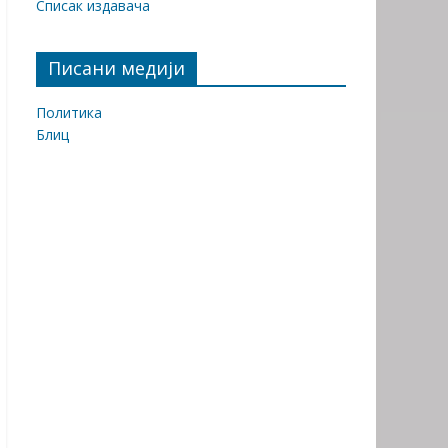
Списак издавача
Писани медији
Политика
Блиц