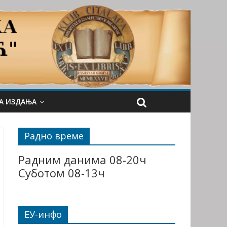
А ИЗДАЊА
Радно време
Радним данима 08-20ч
Суботом 08-13ч
ЕУ-инфо