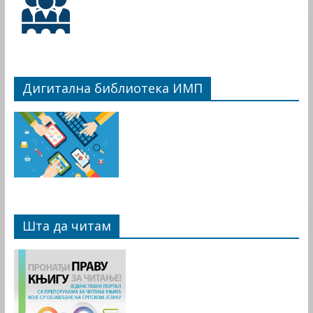
Дигитална библиотека ИМП
Шта да читам