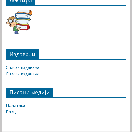
Лектира
Издавачи
Списак издавача
Списак издавача
Писани медији
Политика
Блиц