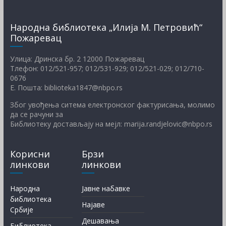
Народна библиотека „Илија М. Петровић“
Пожаревац
Улица: Дринска бр. 2 12000 Пожаревац
Тлефон: 012/521-957; 012/531-929; 012/521-029; 012/710-
0676
Е. Пошта: biblioteka1847@nbpo.rs
Због увођења ситема електронског фактурисања, молимо
да се рачуни за
Библиотеку достављају на мејл: marija.randjelovic@nbpo.rs
Корисни
Брзи
линкови
линкови
Народна
Јавне набавке
библиотека
Најаве
Србије
Дешавања
Библиотека